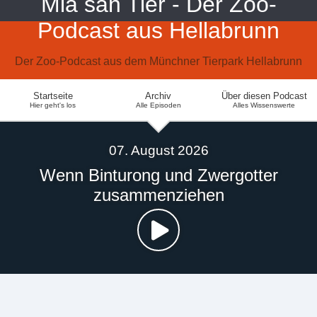
Mia san Tier - Der Zoo-
Podcast aus Hellabrunn
Der Zoo-Podcast aus dem Münchner Tierpark Hellabrunn
Startseite
Archiv
Über diesen Podcast
Hier geht's los
Alle Episoden
Alles Wissenswerte
07. August 2026
Wenn Binturong und Zwergotter
zusammenziehen