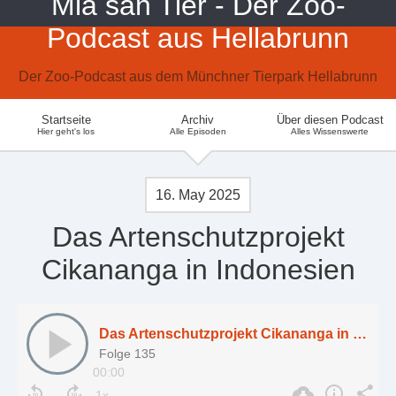
Mia san Tier - Der Zoo-
Podcast aus Hellabrunn
Der Zoo-Podcast aus dem Münchner Tierpark Hellabrunn
Startseite
Archiv
Über diesen Podcast
Hier geht's los
Alle Episoden
Alles Wissenswerte
16. May 2025
Das Artenschutzprojekt
Cikananga in Indonesien
Das Artenschutzprojekt Cikananga in Indonesien
Folge 135
00:00